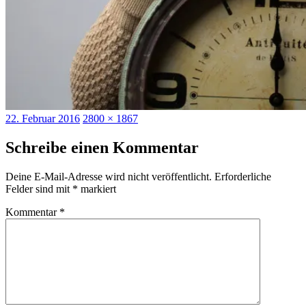
Veröffentlicht
Originalgröße
22. Februar 2016
2800 × 1867
am
Schreibe einen Kommentar
Deine E-Mail-Adresse wird nicht veröffentlicht.
Erforderliche
Felder sind mit
*
markiert
Kommentar
*