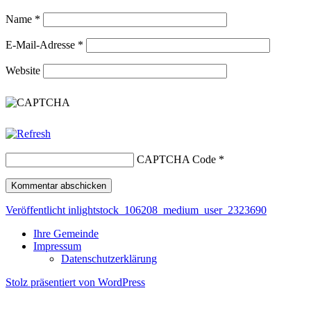
Name
*
E-Mail-Adresse
*
Website
CAPTCHA Code
*
Beitragsnavigation
Veröffentlicht in
lightstock_106208_medium_user_2323690
Ihre Gemeinde
Impressum
Datenschutzerklärung
Stolz präsentiert von WordPress