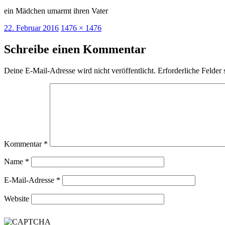
ein Mädchen umarmt ihren Vater
Veröffentlicht
Originalgröße
22. Februar 2016
1476 × 1476
am
Schreibe einen Kommentar
Deine E-Mail-Adresse wird nicht veröffentlicht.
Erforderliche Felder 
Kommentar
*
Name
*
E-Mail-Adresse
*
Website