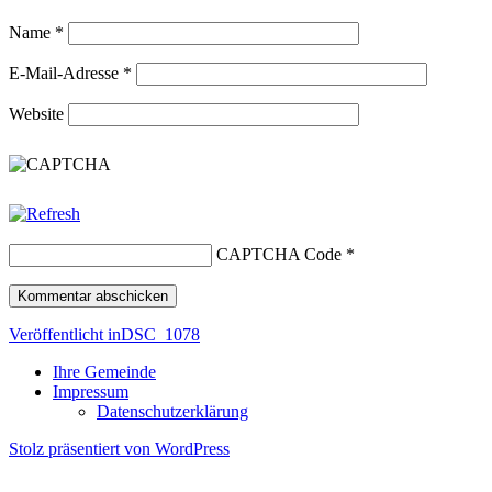
Name
*
E-Mail-Adresse
*
Website
CAPTCHA Code
*
Beitragsnavigation
Veröffentlicht in
DSC_1078
Ihre Gemeinde
Impressum
Datenschutzerklärung
Stolz präsentiert von WordPress