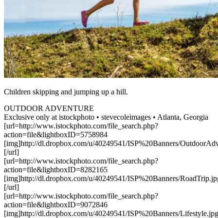
Children skipping and jumping up a hill.
OUTDOOR ADVENTURE
Exclusive only at istockphoto • stevecoleimages • Atlanta, Georgia
[url=http://www.istockphoto.com/file_search.php?
action=file&lightboxID=5758984
[img]http://dl.dropbox.com/u/40249541/ISP%20Banners/OutdoorAdve
[/url]
[url=http://www.istockphoto.com/file_search.php?
action=file&lightboxID=8282165
[img]http://dl.dropbox.com/u/40249541/ISP%20Banners/RoadTrip.jp
[/url]
[url=http://www.istockphoto.com/file_search.php?
action=file&lightboxID=9072846
[img]http://dl.dropbox.com/u/40249541/ISP%20Banners/Lifestyle.jpg