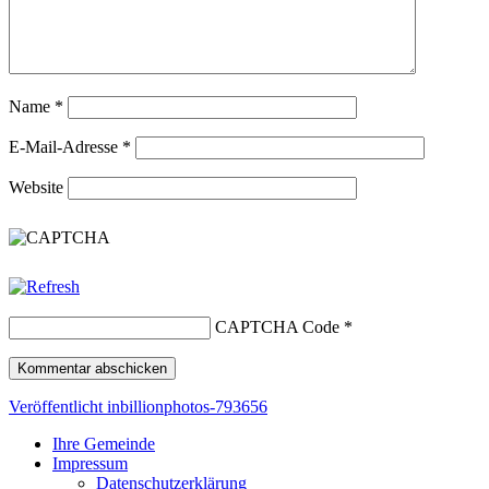
Name
*
E-Mail-Adresse
*
Website
CAPTCHA Code
*
Beitragsnavigation
Veröffentlicht in
billionphotos-793656
Ihre Gemeinde
Impressum
Datenschutzerklärung