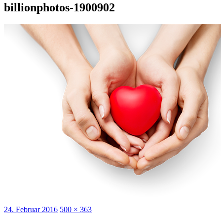
billionphotos-1900902
Veröffentlicht
Originalgröße
24. Februar 2016
500 × 363
am