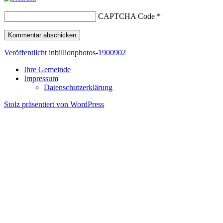
CAPTCHA Code
*
Beitragsnavigation
Veröffentlicht in
billionphotos-1900902
Ihre Gemeinde
Impressum
Datenschutzerklärung
Stolz präsentiert von WordPress